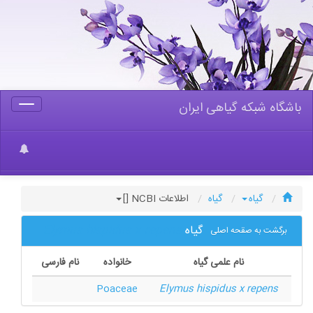
باشگاه شبکه گیاهی ایران
Toggle
gation
گیاه
گیاه
اطلاعات NCBI []
گیاه
Elymus hispidus x repens
برگشت به صقحه اصلی
نام علمی گیاه
خانواده
نام فارسی
Poaceae
Elymus hispidus x repens