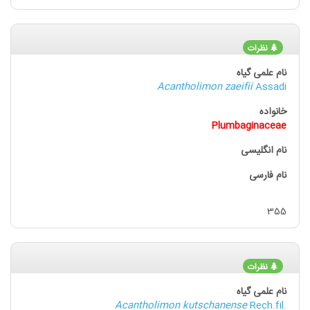
نظرات
Acantholimon zaeifii
Assadi
Plumbaginaceae
355
نظرات
Acantholimon kutschanense
Rech.fil.