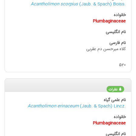
Acantholimon scorpius
(Jaub. & Spach) Boiss.
Plumbaginaceae
کلاه میرحسن دم عقربی
520
نظرات
Acantholimon erinaceum
(Jaub. & Spach) Lincz.
Plumbaginaceae