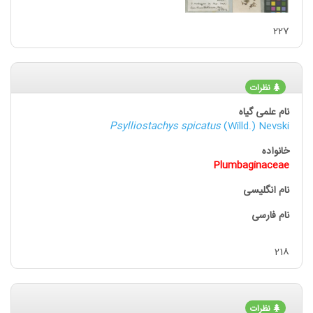
227
نظرات
Psylliostachys spicatus
(Willd.) Nevski
Plumbaginaceae
218
نظرات