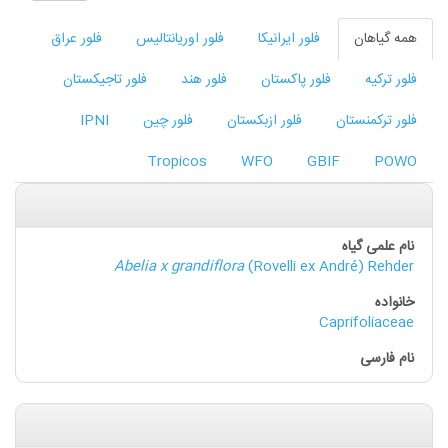
همه گیاهان
فلور ایرانیکا
فلور اوریانتالیس
فلور عراق
فلور ترکیه
فلور پاکستان
فلور هند
فلور تاجیکستان
فلور ترکمنستان
فلور ازبکستان
فلور چین
IPNI
Tropicos
WFO
GBIF
POWO
Abelia x grandiflora
(Rovelli ex André) Rehder
Caprifoliaceae