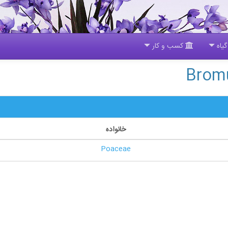
یاه
کسب و کار
خانواده
Poaceae