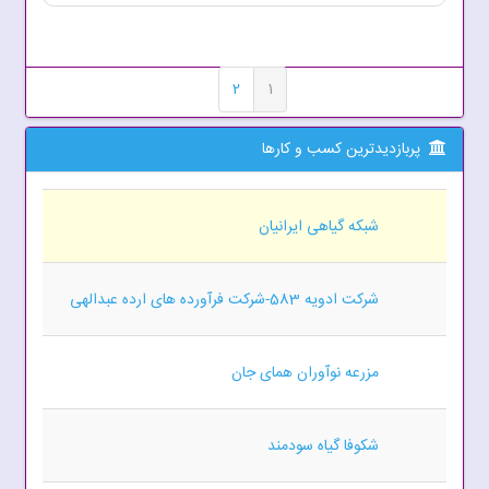
2
1
پربازدیدترین کسب و کارها
شبکه گیاهی ایرانیان
شرکت ادویه 583-شرکت فرآورده های ارده عبدالهی
مزرعه نوآوران همای جان
شکوفا گیاه سودمند