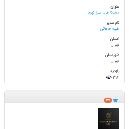
درنیکا طب سبز کهربا
طیبه فرهانی
تهران
تهران
296
27