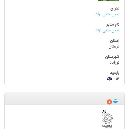
امین جانی نژاد
امین جانی نژاد
لرستان
نورآباد
216
1