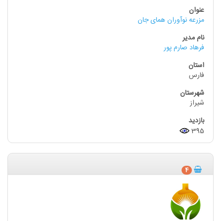
مزرعه نوآوران همای جان
فرهاد صارم پور
فارس
شیراز
395
4