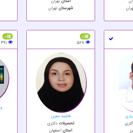
ان
استان
تهران
هران
شهرستان
تهران
0
0
491
528
وح
یاری
فاطمه معین
کتری
تحصیلات
دکتری
رز
استان
اصفهان