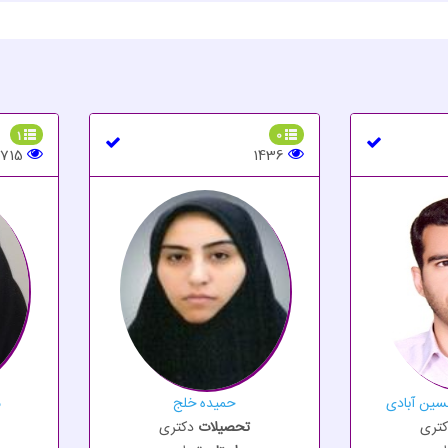
1
0
715
1436
سین آبادی
حمیده خلج
م
کتری
تحصیلات
دکتری