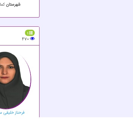
شهرستان
کما
1
470
فرحناز خلیقی س
تحصیلات
د
استان
تهر