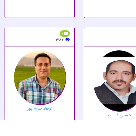
1
382
فرهاد صارم پور
حسین کمالوند
تحصیلات
دیپلم
استان
همدان