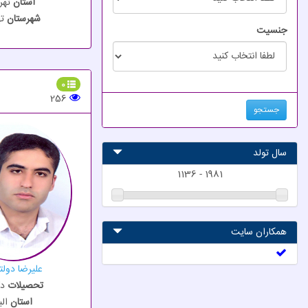
استان
تهر
شهرستان
ت
جنسیت
0
256
جستجو
سال تولد
1136
-
1981
همکاران سایت
علیرضا دولت
تحصیلات
د
استان
الب