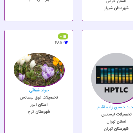
استان
فارس
شهرستان
شیراز
0
485
جواد شقاقی
تحصیلات
فوق لیسانس
استان
البرز
ید حسین زاده اقدم
شهرستان
کرج
تحصیلات
لیسانس
استان
تهران
شهرستان
تهران