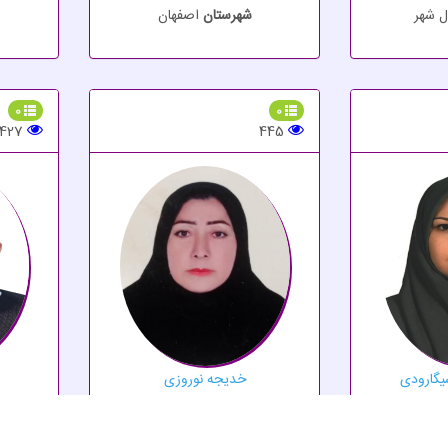
ل شهر
شهرستان
اصفهان
0
0
427
445
یگارودی
خدیجه نوروزی
کتری
ان