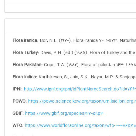
Flora iranica:
Bor, N.L. (1970). Flora iranica 70: 1-573. Natu
Flora Turkey:
Davis, P.H. (ed.) (1985). Flora of turkey and th
Flora Pakistan:
Cope, T.A. (1982). Flora of pakistan 143: 1-67
Flora Indica:
Karthikeyan, S., Jain, S.K., Nayar, M.P. & Sanjap
IPNI:
http://www.ipni.org/ipni/idPlantNameSearch.do?id=746
POWO:
https://powo.science.kew.org/taxon/urn:lsid:ipni.or
GBIF:
https://www.gbif.org/species/2705953
WFO:
https://www.worldfloraonline.org/taxon/wfo-000086571