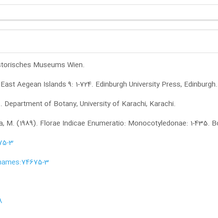
rhistorisches Museums Wien.
e East Aegean Islands 9: 1-724. Edinburgh University Press, Edinburgh.
8. Department of Botany, University of Karachi, Karachi.
pa, M. (1989). Florae Indicae Enumeratio: Monocotyledonae: 1-435. Bo
75-3
g:names:74675-3
8