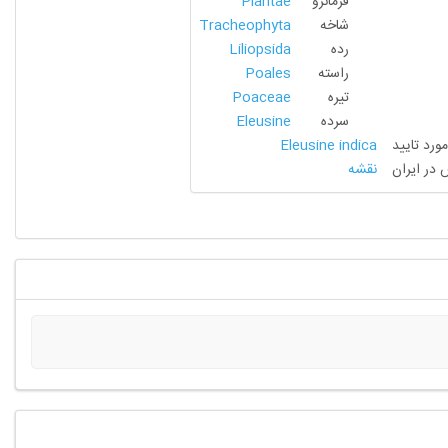
فرمانرو
Plantae
شاخه
Tracheophyta
رده
Liliopsida
راسته
Poales
تیره
Poaceae
سرده
Eleusine
مورد تایید
Eleusine indica
 در ایران
نقشه