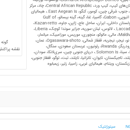
بوروندی، کامبوج، کامرون، استان‌های کیپ، کیپ ورد، Central African Republic، چاد، مرکز
شمالی چین، مرکز جنوبی چین، جنوب شرقی چین، کومور، کنگو، East Aegean Is.، هیمالیای
شرقی، Equatorial Guinea، اتیوپی، Gabon، گامبیا، غنا، گینه، گینه بیسائو، Gulf of
Guinea Is.، هاینان، هند، مغولستان داخلی، ایران، ساحل عاج، ژاپن، جاوه، Kazan-retto،
کنیا، کره، کوازولو-ناتال، Laccadive Is.، لائوس، لبنان-سوریه، جزایر سوندا کوچک، Liberia،
ماداگاسکار، مالاوی، مالایا، Maldives، مالی، مالوکو، منچوری، موریس، موزامبیک، میانمار،
نامیبیا، نانسی‌شوتو، نپال، گینه نو، نیجر، نیجریه، قفقاز شمالی، Ogasawara-shoto، عمان،
گونه 
پاکستان، فلسطین، فیلیپین، رودریگز، Rwanda، رئونیون، عربستان سعودی، سنگال،
نقشه پراکنش
Seychelles، Sierra Leone، سینا، Solomon Is.، دریای جنوبی چین، سری‌لانکا، سودان،
Sumatera، سوازیلند، تاجیکستان، تایوان، تانزانیا، تایلند، تبت، توگو، قفقاز جنوبی،
ازبکستان، ویتنام، هیمالیای غربی، زامبیا، زئیر، زیمبابوه
سیتوژنتیک