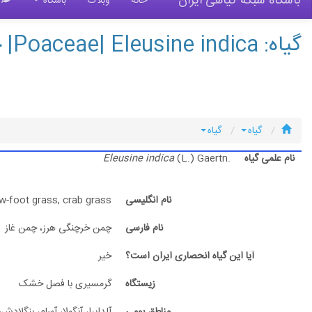
باشگاه شبکه گیاهی ایران
خانه
وبلاگ
باشگاه
گ
گیاه: Poaceae| Eleusine indica| چمن خرچنگی هرز، چمن غاز
گیاه
گیاه
نام علمی گیاه
(L.) Gaertn.
Eleusine indica
نام انگلیسی
w-foot grass, crab grass
نام فارسی
چمن خرچنگی هرز، چمن غاز
آیا این گیاه انحصاری ایران است؟
خیر
زیستگاه
گرمسیری با فصل خشک
مناطق بومی