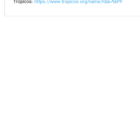
Tropicos:
https://www.tropicos.org/name/25509536
د
تماس با ما
شهریار، دانشگاه پیام نور
info@netplantclub.ir
989335069179+