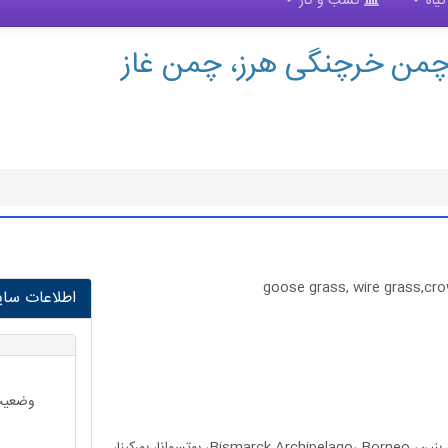
یاه
کسب و کار
goose grass, wire grass,cro
اطلاعات سایت 
وضعیت 
آلدابرا، آنگولا، آسام، بنگلادش، بنین، Bismarck Archipelago، Borneo، بوتسوانا، بورکینا،