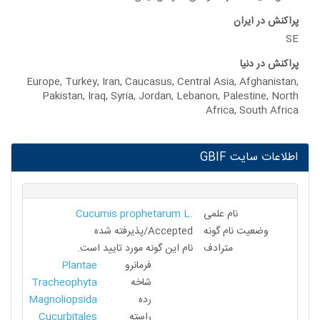
 ایران
 دنیا
Europe, Turkey, Iran, Caucasus, Central Asia, Afgh
Pakistan, Iraq, Syria, Jordan, Lebanon, Palestin
Africa, Sout
ایت GBIF
نام علمی
Cucumis prophetarum L.
ضعیت نام گونه
Accepted/پذیرفته شده
مترادف
نام این گونه مورد تایید است.
فرمانرو
Plantae
شاخه
Tracheophyta
رده
Magnoliopsida
راسته
Cucurbitales