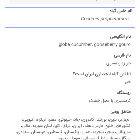
یاه
Cucumis proph
سی
globe cucumber, gooseberr
مبری
یاه انحصاری ایران است؟
 با فصل خشک
می
نین، بورکینا، کامرون، چاد، جیبوتی، مصر، اریتره، اتیوپی،
لیج فارس، هند، ایران، عراق، کنیا، لبنان-سوریه، مالی،
 نیجر، نیجریه، عمان، پاکستان، فلسطین، عربستان سعودی،
نا، سقطرا، سومالی، سودان، یمن