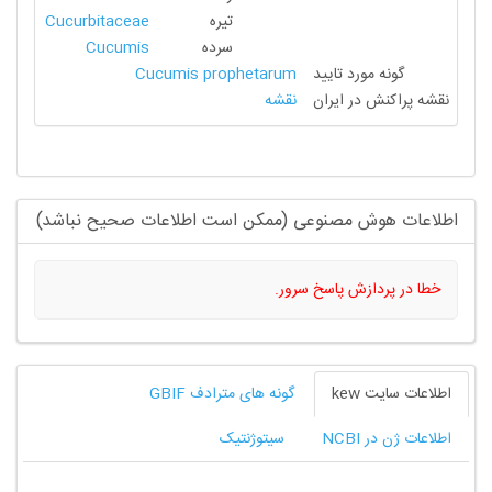
تیره
Cucurbitaceae
سرده
Cucumis
گونه مورد تایید
Cucumis prophetarum
اکنش در ایران
نقشه
ت هوش مصنوعی (ممکن است اطلاعات صحیح نباشد)
 پردازش پاسخ سرور.
ایت kew
گونه های مترادف GBIF
 در NCBI
سیتوژنتیک