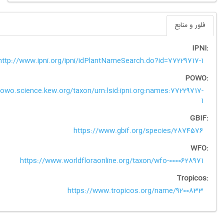
ابع
http://www.ipni.org/ipni/idPlantNameSearch.do?id=7722
https://powo.science.kew.org/taxon/urn:lsid:ipni.org:names:772
https://www.gbif.org/species/2
https://www.worldfloraonline.org/taxon/wfo-0000
Tr
https://www.tropicos.org/name/9