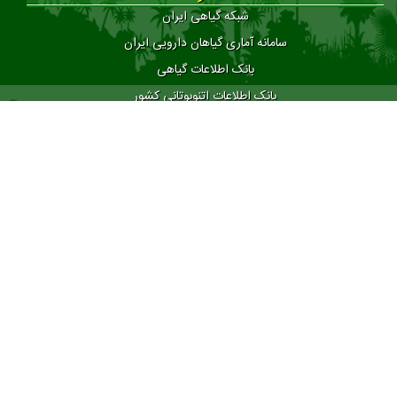
شبکه گیاهی ایران
سامانه آماری گیاهان دارویی ایران
بانک اطلاعات گیاهی
بانک اطلاعات اتنوبوتانی کشور
اطلس گیاهان دارویی
لینک های مفید
اعضا
کسب و کار
گیاهان
چالش ها
اید ها
تماس با ما
شهریار، دانشگاه پیام نور
info@netplantclub.ir
989335069179+