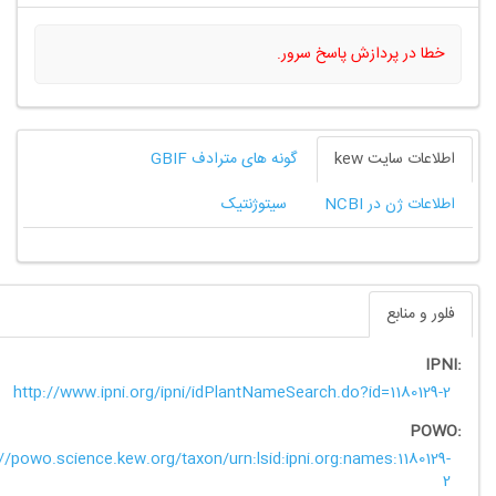
 در پردازش پاسخ سرور.
ات سایت kew
گونه های مترادف GBIF
ت ژن در NCBI
سیتوژنتیک
و منابع
http://www.ipni.org/ipni/idPlantNameSearch.do?id=118012
P
https://powo.science.kew.org/taxon/urn:lsid:ipni.org:names:11801