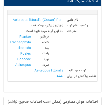
ت سایت GBIF
نام علمی
Aeluropus littoralis (Gouan) Parl.
وضعیت نام گونه
Accepted/پذیرفته شده
مترادف
نام این گونه مورد تایید است.
فرمانرو
Plantae
شاخه
Tracheophyta
رده
Liliopsida
راسته
Poales
تیره
Poaceae
سرده
Aeluropus
گونه مورد تایید
Aeluropus littoralis
 پراکنش در ایران
نقشه
عات هوش مصنوعی (ممکن است اطلاعات صحیح نباشد)