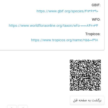
https://www.gbif.org/species/4136
https://www.worldfloraonline.org/taxon/wfo-0000842
Trop
https://www.tropicos.org/name/25500
 به صفحه قبل