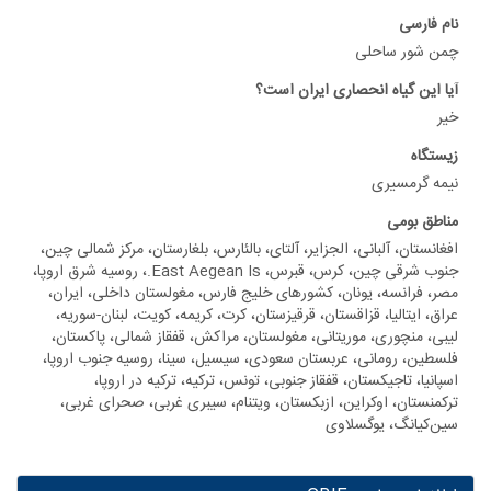
رسی
ور ساحلی
ن گیاه انحصاری ایران است؟
ه
گرمسیری
 بومی
تان، آلبانی، الجزایر، آلتای، بالئارس، بلغارستان، مرکز شمالی چین،
جنوب شرقی چین، کرس، قبرس، East Aegean Is.، روسیه شرق اروپا،
رانسه، یونان، کشورهای خلیج فارس، مغولستان داخلی، ایران،
ایتالیا، قزاقستان، قرقیزستان، کرت، کریمه، کویت، لبنان-سوریه،
منچوری، موریتانی، مغولستان، مراکش، قفقاز شمالی، پاکستان،
ن، رومانی، عربستان سعودی، سیسیل، سینا، روسیه جنوب اروپا،
ا، تاجیکستان، قفقاز جنوبی، تونس، ترکیه، ترکیه در اروپا،
تان، اوکراین، ازبکستان، ویتنام، سیبری غربی، صحرای غربی،
یانگ، یوگسلاوی