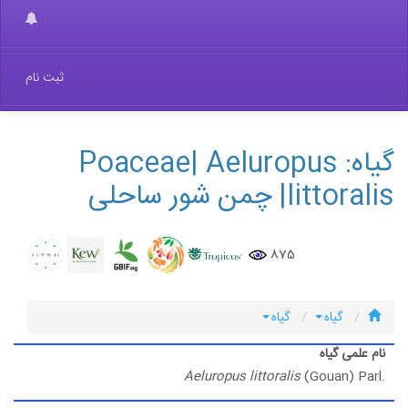
ثبت نام
گیاه: Poaceae| Aeluropus
| چمن شور ساحلی
875
گیاه
گیاه
ی گیاه
Aeluropus littoralis
(Gouan)