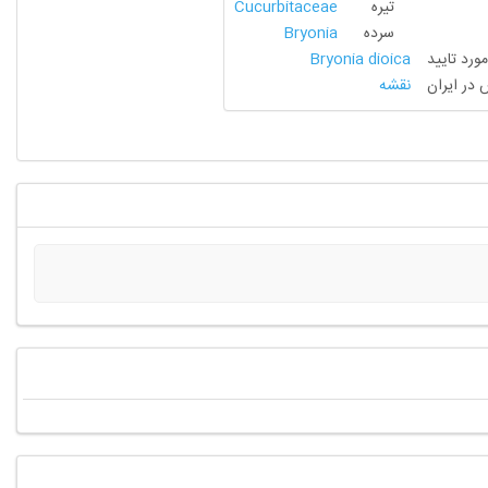
تیره
Cucurbitaceae
سرده
Bryonia
مورد تایید
Bryonia dioica
 در ایران
نقشه