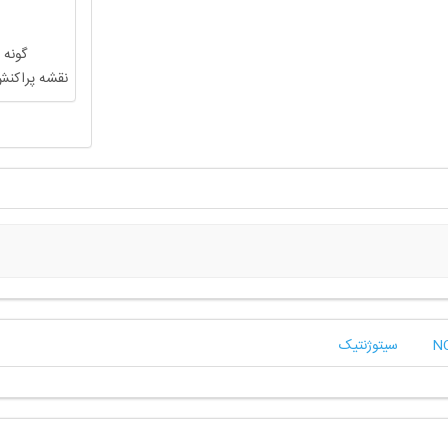
گونه 
نقشه پراکنش
سیتوژنتیک