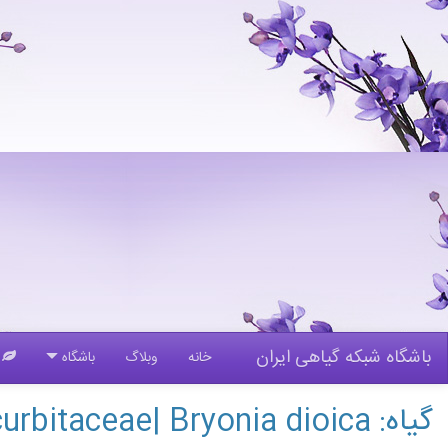
باشگاه شبکه گیاهی ایران
خانه
وبلاگ
باشگاه
گ
گیاه: Cucurbitaceae| Bryonia dioica| فاشرا