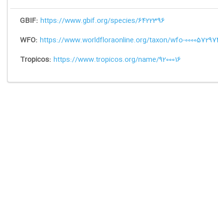
GBIF:
https://www.gbif.org/species/6422396
WFO:
https://www.worldfloraonline.org/taxon/wfo-000057297
Tropicos:
https://www.tropicos.org/name/9200016
د
تماس با ما