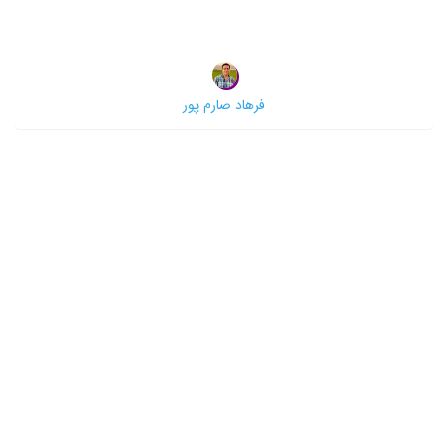
فرهاد صارم پور
2
1
درباره ما
سایت شبکه گیاهی ایران از سال 1395 با جمع آوری اطلاعات مرتبط با
گیاهان در زمینه های مختلف و طراحی بانک های اطلاعاتی با قابلیت
جستجو در حال ارایه خدمات به کاربران می باشد.
با توجه به تجربه هشت ساله و جمع آوری نیازهای حوزه گیاهی و
علاقمندان اقدام به طراحی سایت شبکه گیاهی ایران نمودیم. امیدواریم که
بتوانیم قدمی هر چند کوچک برای آبادانی ایران و شادی ایرانی برداریم.
محصولات
شبکه گیاهی ایران