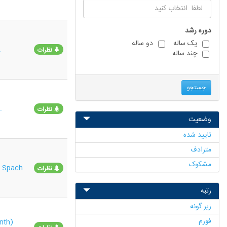
دوره رشد
یک ساله
دو ساله
.
نظرات
چند ساله
جستجو
.
نظرات
وضعیت
تایید شده
مترادف
مشکوک
) Spach
نظرات
رتبه
زیر گونه
فورم
nth)