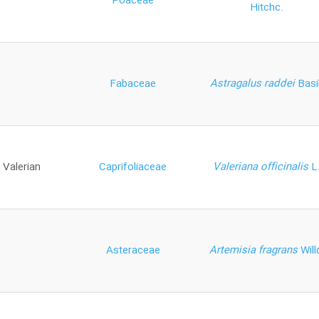
Poaceae
Hitchc.
Fabaceae
Astragalus raddei
Basil
Valerian
Caprifoliaceae
Valeriana officinalis
L
Asteraceae
Artemisia fragrans
Will