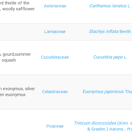
d thistle of the
Asteraceae
Carthamus lanatus
L.
s, woolly safflower
Lamiaceae
Stachys inflata
Benth.
, gourd,summer
Cucurbitaceae
Cucurbita pepo
L.
squash
n evonymus, silver
Celastraceae
Euonymus japonicus
Thu
en euonymus
Triticum dicoccoides
(Körn. 
Poaceae
& Graebn.) Aarons., 191