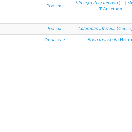
Stipagrostis plumosa
(L.) M
Poaceae
T.Anderson
Poaceae
Aeluropus littoralis
(Gouan)
Rosaceae
Rosa moschata
Herrm
min, cummin
Apiaceae
Cuminum cyminum
L.
 fennel, fennel
Apiaceae
Foeniculum vulgare
Mil
Asteraceae
Matricaria chamomilla
our Cherry
Rosaceae
Prunus cerasus
L.