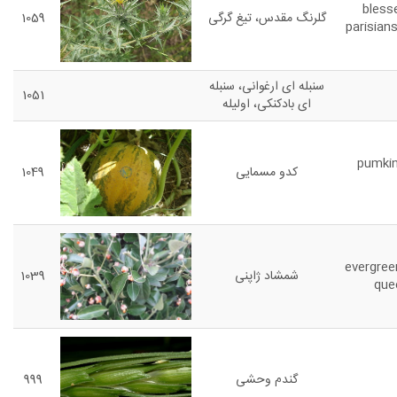
blesse
گلرنگ مقدس، تیغ گرگی
1059
parisian
سنبله ای ارغوانی، سنبله
1051
ای بادکنکی، اولیله
pumkin
کدو مسمایی
1049
evergree
شمشاد ژاپنی
1039
que
گندم وحشی
999