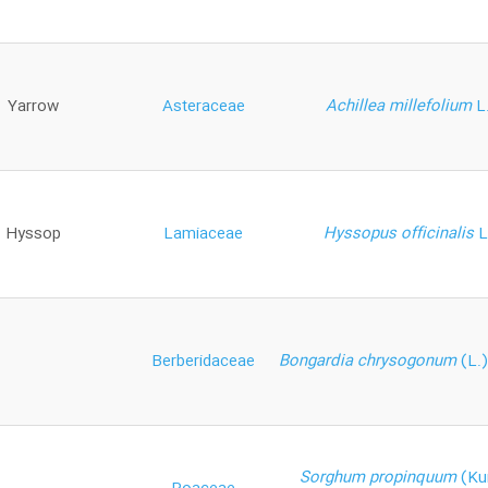
Yarrow
Asteraceae
Achillea millefolium
L
Hyssop
Lamiaceae
Hyssopus officinalis
L
Berberidaceae
Bongardia chrysogonum
(L.
Sorghum propinquum
(Ku