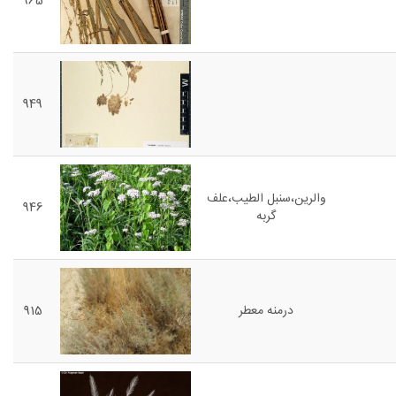
965
949
والرین،سنبل الطیب،علف
946
گربه
درمنه معطر
915