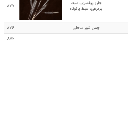
جارو پیغمبری، سبط
877
پرمرغی، سبط پاکوتاه
چمن شور ساحلی
876
872
cu
زیره سبز
857
common
رازیانه
854
851
S
آلبالو
843