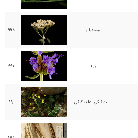
بومادران
998
زوفا
992
سینه کبکی، علف کبکی
991